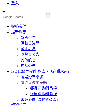
登入
Toggle
聯絡我們
navigation
最新消息
系所公告
活動與演講
徵才訊息
獎學金公告
其他訊息
焦點公告
IPCTRM里程碑(過去、現在暨未來)
發展沿革簡述
研究與教學亮點
鄭媛元 助理教授
張瑋玲 助理教授
未來發展 (滾動式調整)