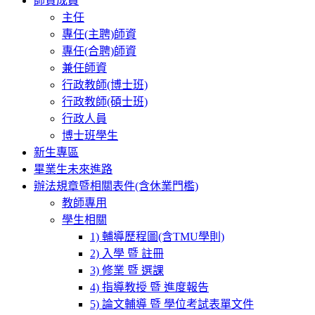
師資成員
主任
專任(主聘)師資
專任(合聘)師資
兼任師資
行政教師(博士班)
行政教師(碩士班)
行政人員
博士班學生
新生專區
畢業生未來進路
辦法規章暨相關表件(含休業門檻)
教師專用
學生相關
1) 輔導歷程圖(含TMU學則)
2) 入學 暨 註冊
3) 修業 暨 選課
4) 指導教授 暨 進度報告
5) 論文輔導 暨 學位考試表單文件