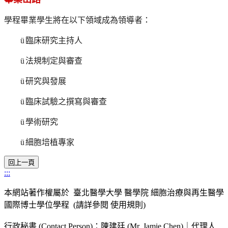
學程畢業學生將在以下領域成為領導者：
ü
臨床研究主持人
ü
法規制定與審查
ü
研究與發展
ü
臨床試驗之撰寫與審查
ü
學術研究
ü
細胞培植專家
:::
本網站著作權屬於 臺北醫學大學 醫學院 細胞治療與再生醫學
國際博士學位學程 (請詳參閱 使用規則)
行政秘書 (Contact Person)：陳建廷 (Mr. Jamie Chen)｜代理人